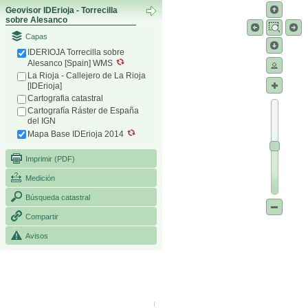
Geovisor IDErioja - Torrecilla
sobre Alesanco
Capas
IDERIOJA Torrecilla sobre
Alesanco [Spain] WMS
La Rioja - Callejero de La Rioja
[IDErioja]
Cartografia catastral
Cartografía Ráster de España
del IGN
Mapa Base IDErioja 2014
Imprimir (PDF)
Medición
Búsqueda catastral
Compartir
Avisos