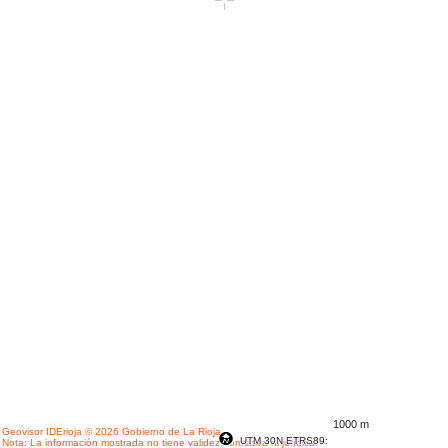
1000 m
Geovisor IDErioja © 2026 Gobierno de La Rioja
UTM 30N ETRS89:
Nota: La información mostrada no tiene validez normativa ni jurídica.